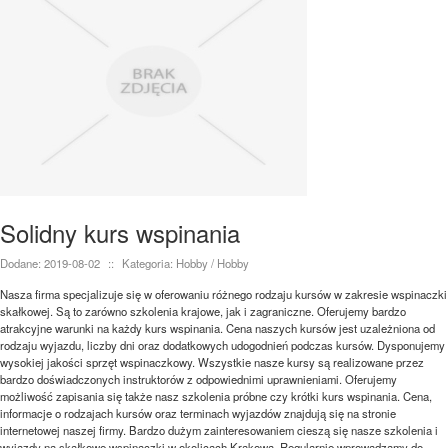
Solidny kurs wspinania
Dodane: 2019-08-02
::
Kategoria: Hobby / Hobby
Nasza firma specjalizuje się w oferowaniu różnego rodzaju kursów w zakresie wspinaczki
skałkowej. Są to zarówno szkolenia krajowe, jak i zagraniczne. Oferujemy bardzo
atrakcyjne warunki na każdy kurs wspinania. Cena naszych kursów jest uzależniona od
rodzaju wyjazdu, liczby dni oraz dodatkowych udogodnień podczas kursów. Dysponujemy
wysokiej jakości sprzęt wspinaczkowy. Wszystkie nasze kursy są realizowane przez
bardzo doświadczonych instruktorów z odpowiednimi uprawnieniami. Oferujemy
możliwość zapisania się także nasz szkolenia próbne czy krótki kurs wspinania. Cena,
informacje o rodzajach kursów oraz terminach wyjazdów znajdują się na stronie
internetowej naszej firmy. Bardzo dużym zainteresowaniem cieszą się nasze szkolenia i
wyjazdy na skałkowe wspinaczki w okolicach Krakowa. Regularnie wprowadzamy do