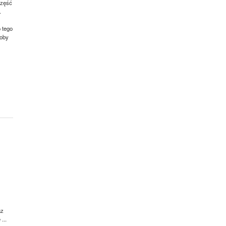
część
.
 tego
soby
az
...