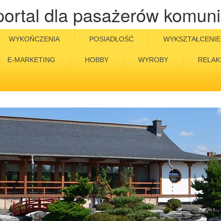
portal dla pasażerów komuni
WYKOŃCZENIA
POSIADŁOŚĆ
WYKSZTAŁCENIE
E-MARKETING
HOBBY
WYROBY
RELAK