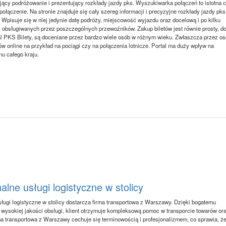
iający podróżowanie i prezentujący rozkłady jazdy pks. Wyszukiwarka połączeń to istotna 
 połączenie. Na stronie znajduje się cały szereg informacji i precyzyjne rozkłady jazdy pks
Wpisuje się w niej jedynie datę podróży, miejscowość wyjazdu oraz docelową i po kilku
, obsługiwanych przez poszczególnych przewoźników. Zakup biletów jest równie prosty, do
rtal PKS Bilety, są doceniane przez bardzo wiele osób w różnym wieku. Zwłaszcza przez o
w online na przykład na pociągi czy na połączenia lotnicze. Portal ma duży wpływ na
u całego kraju.
alne usługi logistyczne w stolicy
sługi logistyczne w stolicy dostarcza firma transportowa z Warszawy. Dzięki bogatemu
 wysokiej jakości obsługi, klient otrzymuje kompleksową pomoc w transporcie towarów or
ma transportowa z Warszawy cechuje się terminowością i profesjonalizmem, co sprawia, że 