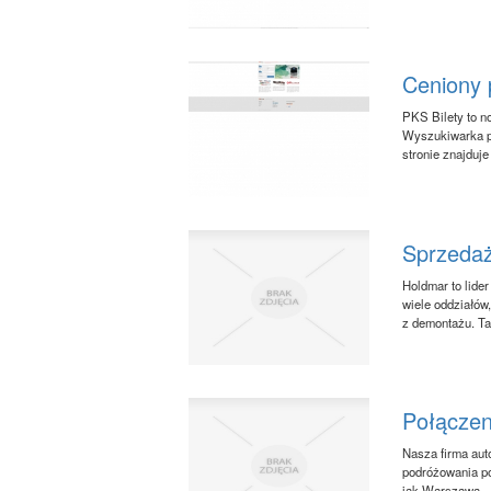
Ceniony 
PKS Bilety to n
Wyszukiwarka po
stronie znajduje
Sprzedaż
Holdmar to lide
wiele oddziałów
z demontażu. Ta
Połączen
Nasza firma aut
podróżowania po
jak Warszawa - 