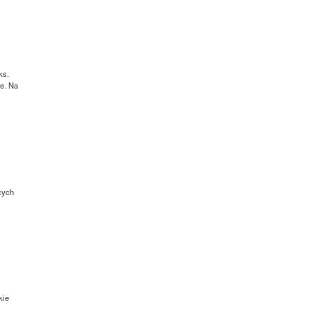
ks.
ie. Na
cych
kie
.