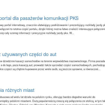
portal dla pasażerów komunikacji PKS
owy portal internetowy, znacznie ułatwiający podróżowanie i prezentujący rozkłady jazdy p
łączeń to istotna część portalu, dzięki której można łatwo znaleźć interesujące połączen
 się cały szereg informacji i precyzyjne rozkłady jazdy pks. W...
 użyuwanych części do aut
r w dziedzinie kasacji samochodów na terenie województwa mazowieckiego. Firma posiada
, a do tego, poza kasacją aut, prowadzi także sprzedaż części samochodowych, pochodzą
kie części są chętnie kupowane przez wiele osób, są jeszcze sprawne, a równocześ...
ia różnych miast
obusowa od wielu lat działa na polskim rynku, oferując bardzo dogodne warunki do
między polskimi miastami. Dużą popularnością cieszą się połączenia ze stolicą, w tym ta
Kielce, Olsztyn, Gdańsk czy Wrocław. Korzysta z nich coraz większa liczba pasażerów,..