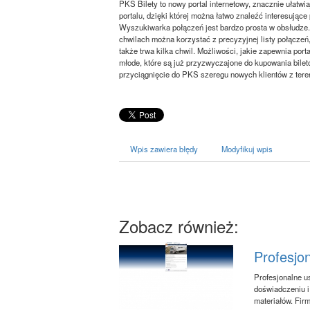
PKS Bilety to nowy portal internetowy, znacznie ułatw
portalu, dzięki której można łatwo znaleźć interesujące
Wyszukiwarka połączeń jest bardzo prosta w obsłudze. 
chwilach można korzystać z precyzyjnej listy połączeń
także trwa kilka chwil. Możliwości, jakie zapewnia po
młode, które są już przyzwyczajone do kupowania biletó
przyciągnięcie do PKS szeregu nowych klientów z teren
Wpis zawiera błędy
Modyfikuj wpis
Zobacz również:
Profesjon
Profesjonalne u
doświadczeniu i
materiałów. Fir