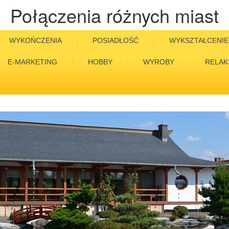
Połączenia różnych miast
WYKOŃCZENIA
POSIADŁOŚĆ
WYKSZTAŁCENIE
E-MARKETING
HOBBY
WYROBY
RELAK