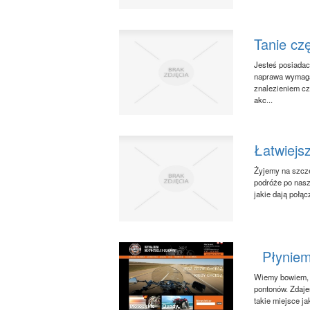
Tanie cz
Jesteś posiadac
naprawa wymagał
znalezieniem cz
akc...
Łatwiejs
Żyjemy na szczę
podróże po nasz
jakie dają połąc
Płyniem
Wiemy bowiem, ż
pontonów. Zdaje
takie miejsce ja