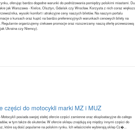
m rynku, oferując bardzo dogodne warunki do podróżowania pomiędzy polskimi miastami. D
 takie jak Warszawa - Kielce, Olsztyn, Gdańsk czy Wrocław. Korzysta z nich coraz większ
rzewoźnika, wysoki komfort i atrakcyjne ceny naszych biletów. Na naszym portalu
macje o kursach oraz kupić na bardzo preferencyjnych warunkach cenowych bilety na
e). Regularnie organizujemy ciekawe promocje oraz rozszerzamy naszą ofertę przewozową
 jak Ukraina czy Niemcy).
e części do motocykli marki MZ i MUZ
 Motocykli posiada swojej stałej ofercie części zamienne oraz eksploatacyjne do całego
adów, w tym także do skuterów. W ofercie sklepu znajdują się między innymi części do
z, które są dość popularne na polskim rynku. Ich właściciele wybierają sklep Cz�...