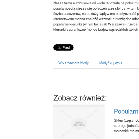
Nasza firma autobusowa od wielu lat działa na polski
popularnością cieszą się połączenia ze stolicą, w tym
liczba pasażerów, na co duży wpływ ma elastyczność p
internetowym można znaleźć wszystkie niezbędne infor
popularne kierunki (w tym takie jak Warszawa - Kielc
kierunki zagraniczne (np. do krajów sąsiedzkich takich
Wpis zawiera błędy
Modyfikuj wpis
Zobacz również:
Popularn
Sklep Części do
szeregu jednośl
motocykli mz mu