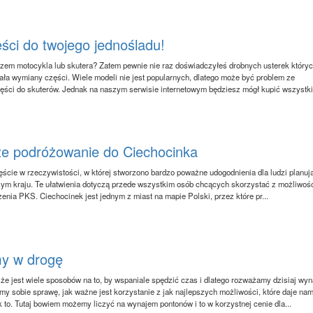
ęści do twojego jednośladu!
zem motocykla lub skutera? Zatem pewnie nie raz doświadczyłeś drobnych usterek który
a wymiany części. Wiele modeli nie jest popularnych, dlatego może być problem ze
ęści do skuterów. Jednak na naszym serwisie internetowym będziesz mógł kupić wszystk
ze podróżowanie do Ciechocinka
ście w rzeczywistości, w której stworzono bardzo poważne udogodnienia dla ludzi planuj
ym kraju. Te ułatwienia dotyczą przede wszystkim osób chcących skorzystać z możliwośc
zenia PKS. Ciechocinek jest jednym z miast na mapie Polski, przez które pr...
y w drogę
e jest wiele sposobów na to, by wspaniale spędzić czas i dlatego rozważamy dzisiaj wy
my sobie sprawę, jak ważne jest korzystanie z jak najlepszych możliwości, które daje na
k to. Tutaj bowiem możemy liczyć na wynajem pontonów i to w korzystnej cenie dla...