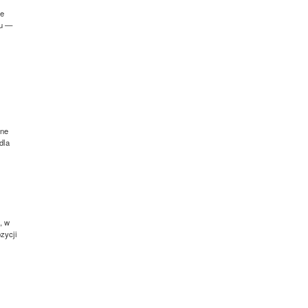
ie
lu —
zne
dla
, w
zycji