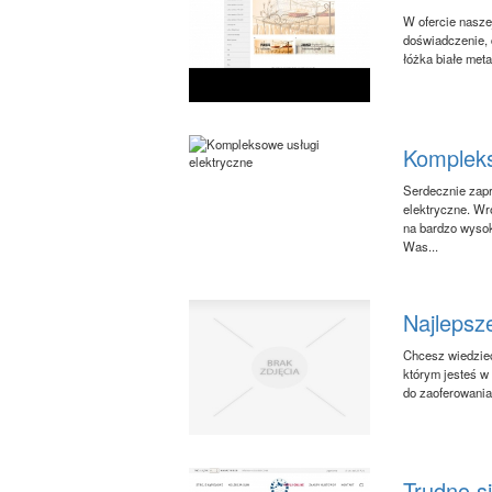
W ofercie nasze
doświadczenie, 
łóżka białe metal
Kompleks
Serdecznie zapr
elektryczne. Wr
na bardzo wysok
Was...
Najlepsz
Chcesz wiedzieć
którym jesteś w
do zaoferowania
Trudno s