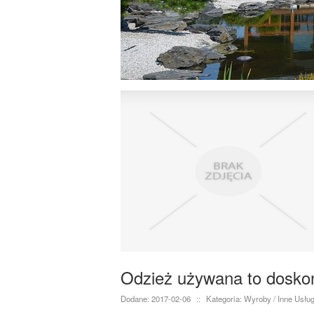
Odzież używana to dosko
Dodane: 2017-02-06
::
Kategoria: Wyroby / Inne Usług