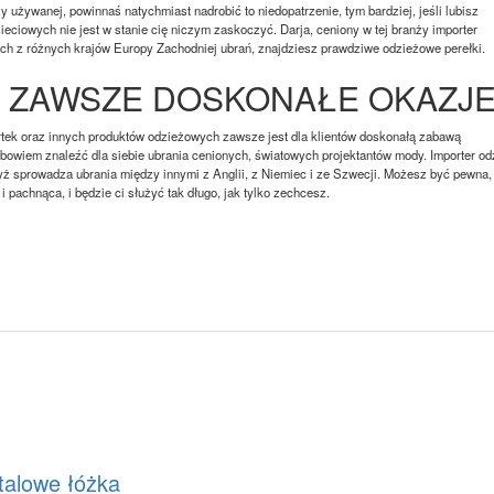
 używanej, powinnaś natychmiast nadrobić to niedopatrzenie, tym bardziej, jeśli lubisz
ieciowych nie jest w stanie cię niczym zaskoczyć. Darja, ceniony w tej branży importer
h z różnych krajów Europy Zachodniej ubrań, znajdziesz prawdziwe odzieżowe perełki.
- ZAWSZE DOSKONAŁE OKAZJ
rtek oraz innych produktów odzieżowych zawsze jest dla klientów doskonałą zabawą
owiem znaleźć dla siebie ubrania cenionych, światowych projektantów mody. Importer od
yż sprowadza ubrania między innymi z Anglii, z Niemiec i ze Szwecji. Możesz być pewna,
 pachnąca, i będzie ci służyć tak długo, jak tylko zechcesz.
talowe łóżka