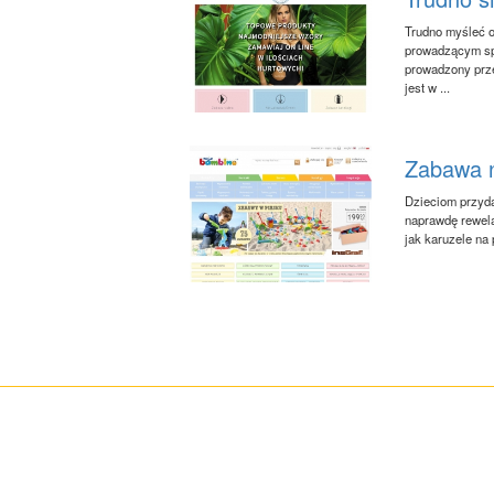
Trudno myśleć o
prowadzącym spr
prowadzony prze
jest w ...
Zabawa n
Dzieciom przyda
naprawdę rewela
jak karuzele na