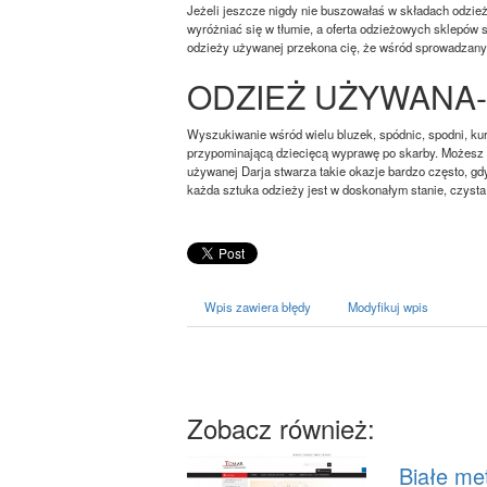
Jeżeli jeszcze nigdy nie buszowałaś w składach odzieży
wyróżniać się w tłumie, a oferta odzieżowych sklepów s
odzieży używanej przekona cię, że wśród sprowadzanyc
ODZIEŻ UŻYWANA
Wyszukiwanie wśród wielu bluzek, spódnic, spodni, ku
przypominającą dziecięcą wyprawę po skarby. Możesz b
używanej Darja stwarza takie okazje bardzo często, gd
każda sztuka odzieży jest w doskonałym stanie, czysta i
Wpis zawiera błędy
Modyfikuj wpis
Zobacz również:
Białe me