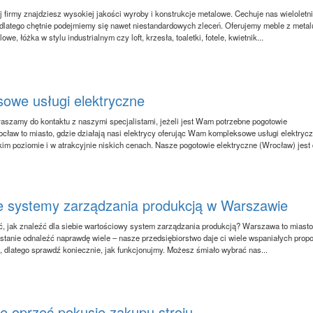
j firmy znajdziesz wysokiej jakości wyroby i konstrukcje metalowe. Cechuje nas wieloletn
dlatego chętnie podejmiemy się nawet niestandardowych zleceń. Oferujemy meble z meta
owe, łóżka w stylu industrialnym czy loft, krzesła, toaletki, fotele, kwietnik...
owe usługi elektryczne
aszamy do kontaktu z naszymi specjalistami, jeżeli jest Wam potrzebne pogotowie
ocław to miasto, gdzie działają nasi elektrycy oferując Wam kompleksowe usługi elektryc
im poziomie i w atrakcyjnie niskich cenach. Nasze pogotowie elektryczne (Wrocław) jest 
e systemy zarządzania produkcją w Warszawie
, jak znaleźć dla siebie wartościowy system zarządzania produkcją? Warszawa to miasto
 stanie odnaleźć naprawdę wiele – nasze przedsiębiorstwo daje ci wiele wspaniałych propo
, dlatego sprawdź koniecznie, jak funkcjonujmy. Możesz śmiało wybrać nas...
ię oprzeć pokusie zakupu stroju