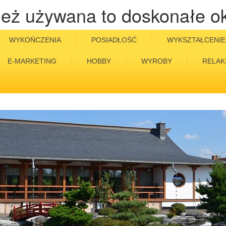
eż używana to doskonałe o
WYKOŃCZENIA
POSIADŁOŚĆ
WYKSZTAŁCENIE
E-MARKETING
HOBBY
WYROBY
RELAK