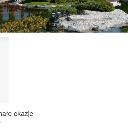
nałe okazje
i