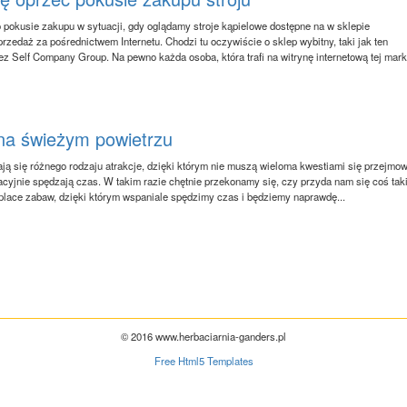
 pokusie zakupu w sytuacji, gdy oglądamy stroje kąpielowe dostępne na w sklepie
zedaż za pośrednictwem Internetu. Chodzi tu oczywiście o sklep wybitny, taki jak ten
z Self Company Group. Na pewno każda osoba, która trafi na witrynę internetową tej mark
a świeżym powietrzu
ją się różnego rodzaju atrakcje, dzięki którym nie muszą wieloma kwestiami się przejmow
cyjnie spędzają czas. W takim razie chętnie przekonamy się, czy przyda nam się coś tak
 place zabaw, dzięki którym wspaniale spędzimy czas i będziemy naprawdę...
© 2016 www.herbaciarnia-ganders.pl
Free Html5 Templates