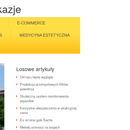
kazje
E-COMMERCE
S
MEDYCYNA ESTETYCZNA
Losowe artykuły
Od razu lepiej wygląda
Produkcja przemysłowych filtrów
powietrza
Skuteczny system monitorowania
pojazdów
Korzystne ubezpieczenia w atrakcyjnej
cenie
Es ist eine gute Sache
Metody promocji na targach