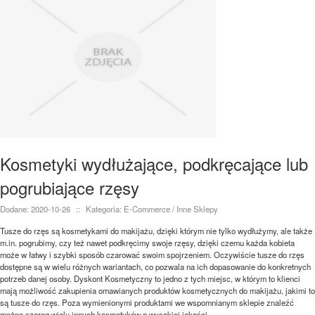
Kosmetyki wydłużające, podkręcające lub
pogrubiające rzęsy
Dodane: 2020-10-26
::
Kategoria: E-Commerce / Inne Sklepy
Tusze do rzęs są kosmetykami do makijażu, dzięki którym nie tylko wydłużymy, ale także
m.in. pogrubimy, czy też nawet podkręcimy swoje rzęsy, dzięki czemu każda kobieta
może w łatwy i szybki sposób czarować swoim spojrzeniem. Oczywiście tusze do rzęs
dostępne są w wielu różnych wariantach, co pozwala na ich dopasowanie do konkretnych
potrzeb danej osoby. Dyskont Kosmetyczny to jedno z tych miejsc, w którym to klienci
mają możliwość zakupienia omawianych produktów kosmetycznych do makijażu, jakimi to
są tusze do rzęs. Poza wymienionymi produktami we wspomnianym sklepie znaleźć
można szereg wielu innych kosmetyków o wysokiej jakości.