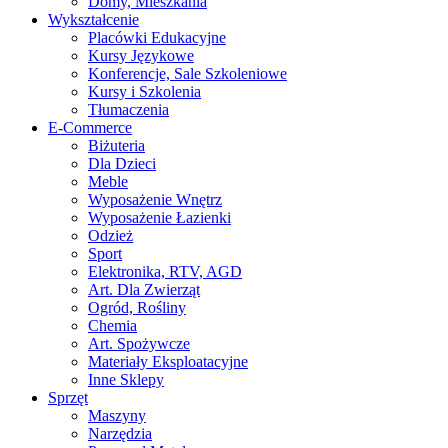
Domy, Mieszkania
Wykształcenie
Placówki Edukacyjne
Kursy Językowe
Konferencje, Sale Szkoleniowe
Kursy i Szkolenia
Tłumaczenia
E-Commerce
Biżuteria
Dla Dzieci
Meble
Wyposażenie Wnętrz
Wyposażenie Łazienki
Odzież
Sport
Elektronika, RTV, AGD
Art. Dla Zwierząt
Ogród, Rośliny
Chemia
Art. Spożywcze
Materiały Eksploatacyjne
Inne Sklepy
Sprzęt
Maszyny
Narzędzia