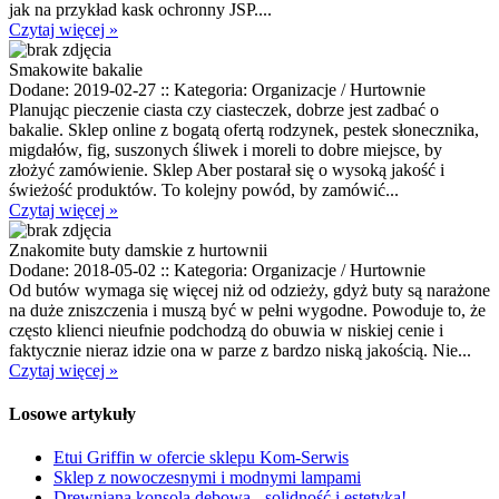
jak na przykład kask ochronny JSP....
Czytaj więcej »
Smakowite bakalie
Dodane: 2019-02-27
::
Kategoria: Organizacje / Hurtownie
Planując pieczenie ciasta czy ciasteczek, dobrze jest zadbać o
bakalie. Sklep online z bogatą ofertą rodzynek, pestek słonecznika,
migdałów, fig, suszonych śliwek i moreli to dobre miejsce, by
złożyć zamówienie. Sklep Aber postarał się o wysoką jakość i
świeżość produktów. To kolejny powód, by zamówić...
Czytaj więcej »
Znakomite buty damskie z hurtownii
Dodane: 2018-05-02
::
Kategoria: Organizacje / Hurtownie
Od butów wymaga się więcej niż od odzieży, gdyż buty są narażone
na duże zniszczenia i muszą być w pełni wygodne. Powoduje to, że
często klienci nieufnie podchodzą do obuwia w niskiej cenie i
faktycznie nieraz idzie ona w parze z bardzo niską jakością. Nie...
Czytaj więcej »
Losowe artykuły
Etui Griffin w ofercie sklepu Kom-Serwis
Sklep z nowoczesnymi i modnymi lampami
Drewniana konsola dębowa - solidność i estetyka!