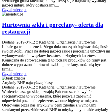
szerokiego grona klientów, którzy cieszą się z naprawdę wysokiej
jakości imbiru, który dostarczamy....
Czytaj więcej »
Hurtownia szkła i porcelany- oferta dla
restauracji
Dodane: 2019-04-12
::
Kategoria: Organizacje / Hurtownie
Lokale gastronomiczne każdego dnia muszą obsługiwać dużą ilość
swoich gości. Praca na dobrej jakości szkle i porcelanie umożliwi im
wykonywanie obowiązków bez stresu i zbędnych kosztów.
Konieczna do sprowadzenia tego rodzaju produktów do firmy jest
dobrze wyposażona hurtownia szkła i porcelany, może nią być
firma...
Czytaj więcej »
Artykuły BHP najwyższej klasy
Dodane: 2019-03-12
::
Kategoria: Organizacje / Hurtownie
W ofercie naszego sklepu znajdą Państwo szeroki wybór
specjalistycznego wyposażenia, które pozwala zapewnić
odpowiedni poziom bezpieczeństwa oraz higieny w miejscu.
Oferowane przez nas artykuły w pełni zgodne z wymogami
stawianymi przez zbiór zasad BHP to między innymi takie artykuły