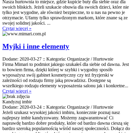
Nasza hurtownia to miejsce, gdzie kupicie buty dla siebie oraz dla
swoich bliskich. Jeżeli szukacie obuwia dla swoich dzieci, które nie
tylko jest wygodne, ale również bezpieczne, to u nas na pewno je
otrzymacie. Ufamy tylko sprawdzonym markom, które znane są ze
swojej solidnej jakości. ...
Czytaj więcej »
Myjki i inne elementy
Dodane: 2020-03-27
::
Kategoria: Organizacje / Hurtownie
Firma Mimari to podmiot jakiego szukałeś dla siebie od dawna. Jest
to bowiem firma, dzięki której w szybki i wygodny sposób
wyposażysz swój gabinet kosmetyczny czy też fryzjerski w
zależności od rodzaju firmy jaką prowadzisz. Dostępne są
wszelkiego rodzaju elementy wyposażenia salonu jak i konkretne...
Czytaj więcej »
Kandyzuj imbir
Dodane: 2020-03-24
::
Kategoria: Organizacje / Hurtownie
Jeżeli szukasz wysokiej jakości imbiru, koniecznie poznaj nasz
najlepszy imbir kandyzowany. Możemy zagwarantować Ci
naprawdę bardzo dobre produkty, które od bardzo dawna cieszą się
bardzo szeroką popularnością wśród naszej społeczności. Dołącz do