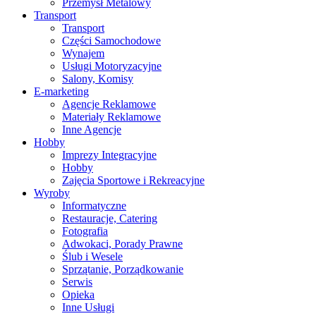
Przemysł Metalowy
Transport
Transport
Części Samochodowe
Wynajem
Usługi Motoryzacyjne
Salony, Komisy
E-marketing
Agencje Reklamowe
Materiały Reklamowe
Inne Agencje
Hobby
Imprezy Integracyjne
Hobby
Zajęcia Sportowe i Rekreacyjne
Wyroby
Informatyczne
Restauracje, Catering
Fotografia
Adwokaci, Porady Prawne
Ślub i Wesele
Sprzątanie, Porządkowanie
Serwis
Opieka
Inne Usługi