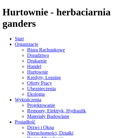
Hurtownie - herbaciarnia
ganders
Start
Organizacje
Biura Rachunkowe
Doradztwo
Drukarnie
Handel
Hurtownie
Kredyty, Leasing
Oferty Pracy
Ubezpieczenia
Ekologia
Wykończenia
Projektowanie
Remonty, Elektryk, Hydraulik
Materiały Budowlane
Posiadłość
Drzwi i Okna
Nieruchomości, Działki