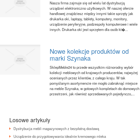
Nasza firma zajmuje się od wielu lat dystrybucją
urządzeń elektroniczno użytkowych. W naszej ofercie
handlowej znajdziesz między innymi takie sprzęty jak
drukarka oki, laptopy, tablety, komputery, monitory,
urządzenie peryferyjne, podzespoły komputerowe i wiele
innych. Drukarka oki jest sprzętem dla osób kt�...
Nowe kolekcje produktów od
marki Szynaka
SklepMeble24 to przede wszystkim różnorodny wybór
kolekcji meblowych od krajowych producentów, najwyżej
ocenianych przez klientów, z całego kraju. W tak
pomyślanym asortymencie nie mogło zabraknąć miejsce
na meble Szynaka, w gotowych kompletach do domowych
przestrzeni, jak również sprzedawanych pojedynczo,...
Losowe artykuły
Dystrybucja mebli magazynowych z bezpłatną dostawą
Urządzenie do przygotowywania idealnie kremowego mleka