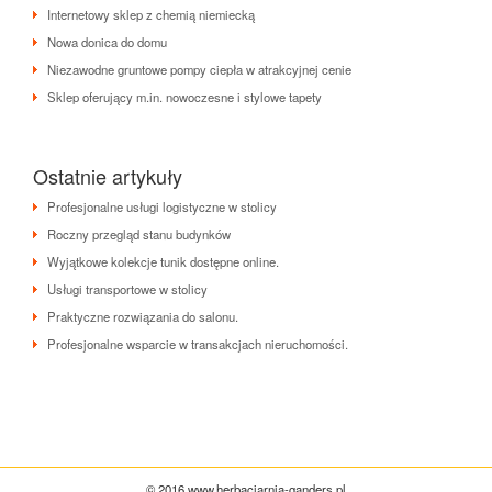
Internetowy sklep z chemią niemiecką
Nowa donica do domu
Niezawodne gruntowe pompy ciepła w atrakcyjnej cenie
Sklep oferujący m.in. nowoczesne i stylowe tapety
Ostatnie artykuły
Profesjonalne usługi logistyczne w stolicy
Roczny przegląd stanu budynków
Wyjątkowe kolekcje tunik dostępne online.
Usługi transportowe w stolicy
Praktyczne rozwiązania do salonu.
Profesjonalne wsparcie w transakcjach nieruchomości.
© 2016 www.herbaciarnia-ganders.pl