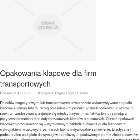
Opakowania klapowe dla firm
transportowych
Dodane: 2017-02-03
::
Kategoria: Organizacje / Handel
Do celów magazynowych lub transportowych powszechnie wykorzystywane są pudła
klapowe z tektury falistej, w regionie lubuskim produkcją takich opakowań, o szerokim
spektrum zastosowania, zajmuje się między innymi firma Ital-Karton, otrzymująca
pozytywne komentarze od dotychczasowych klientów biznesowych. Oprócz opakowań
klapowych produkowane są w wymienionym zakładzie również pudła fasonowe z
wykrojnikiem, w gotowych rozmiarach lub na indywidualne zamówienie. Elastyczne i
profesjonalne podejście do wymogów technicznych postawionych przez zleceniodawców
zachęca do wyboru omawianego producenta, regularnie otrzymującego zgłoszenia od firm