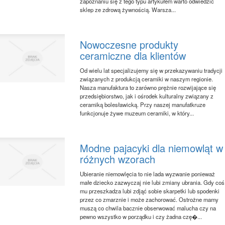
zapoznaniu się z tego typu artykułem warto odwiedzić
sklep ze zdrową żywnością. Warsza...
Nowoczesne produkty
ceramiczne dla klientów
Od wielu lat specjalizujemy się w przekazywaniu tradycji
związanych z produkcją ceramiki w naszym regionie.
Nasza manufaktura to zarówno prężnie rozwijające się
przedsiębiorstwo, jak i ośrodek kulturalny związany z
ceramiką bolesławicką. Przy naszej manufatkruze
funkcjonuje żywe muzeum ceramiki, w który...
Modne pajacyki dla niemowląt w
różnych wzorach
Ubieranie niemowlęcia to nie lada wyzwanie ponieważ
małe dziecko zazwyczaj nie lubi zmiany ubrania. Gdy coś
mu przeszkadza lubi zdjąć sobie skarpetki lub spodenki
przez co zmarznie i może zachorować. Ostrożne mamy
muszą co chwila bacznie obserwować malucha czy na
pewno wszystko w porządku i czy żadna czę�...