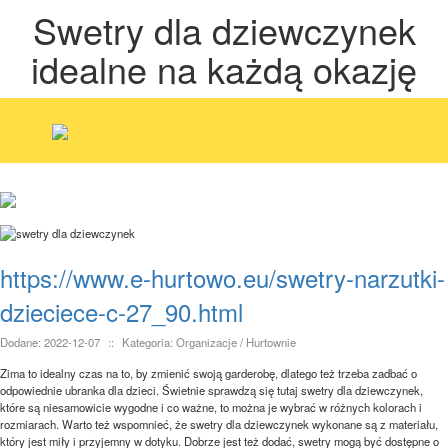
Swetry dla dziewczynek
idealne na każdą okazję
https://www.e-hurtowo.eu/swetry-narzutki-
dzieciece-c-27_90.html
Dodane: 2022-12-07
::
Kategoria: Organizacje / Hurtownie
Zima to idealny czas na to, by zmienić swoją garderobę, dlatego też trzeba zadbać o
odpowiednie ubranka dla dzieci. Świetnie sprawdzą się tutaj swetry dla dziewczynek,
które są niesamowicie wygodne i co ważne, to można je wybrać w różnych kolorach i
rozmiarach. Warto też wspomnieć, że swetry dla dziewczynek wykonane są z materiału,
który jest miły i przyjemny w dotyku. Dobrze jest też dodać, swetry mogą być dostępne o