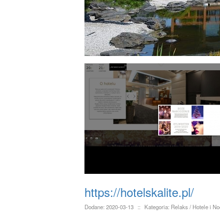
https://hotelskalite.pl/
Dodane: 2020-03-13
::
Kategoria: Relaks / Hotele i No