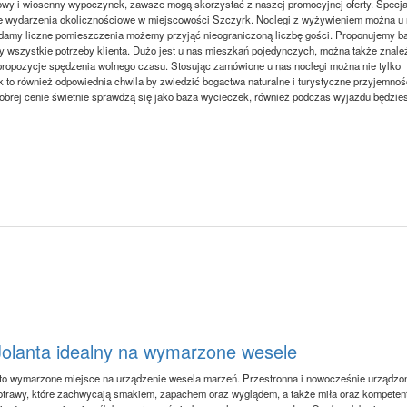
wy i wiosenny wypoczynek, zawsze mogą skorzystać z naszej promocyjnej oferty. Specja
tne wydarzenia okolicznościowe w miejscowości Szczyrk. Noclegi z wyżywieniem można u
adamy liczne pomieszczenia możemy przyjąć nieograniczoną liczbę gości. Proponujemy b
y wszystkie potrzeby klienta. Dużo jest u nas mieszkań pojedynczych, można także znale
propozycje spędzenia wolnego czasu. Stosując zamówione u nas noclegi można nie tylko
ak to również odpowiednia chwila by zwiedzić bogactwa naturalne i turystyczne przyjemnoś
obrej cenie świetnie sprawdzą się jako baza wycieczek, również podczas wyjazdu będzie
olanta idealny na wymarzone wesele
to wymarzone miejsce na urządzenie wesela marzeń. Przestronna i nowocześnie urządzo
otrawy, które zachwycają smakiem, zapachem oraz wyglądem, a także miła oraz kompeten