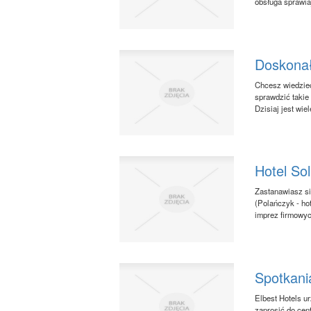
obsługa sprawia
Doskonał
Chcesz wiedzieć
sprawdzić takie
Dzisiaj jest wi
Hotel Sol
Zastanawiasz si
(Polańczyk - hot
imprez firmowyc
Spotkan
Elbest Hotels u
zaprosić do cen