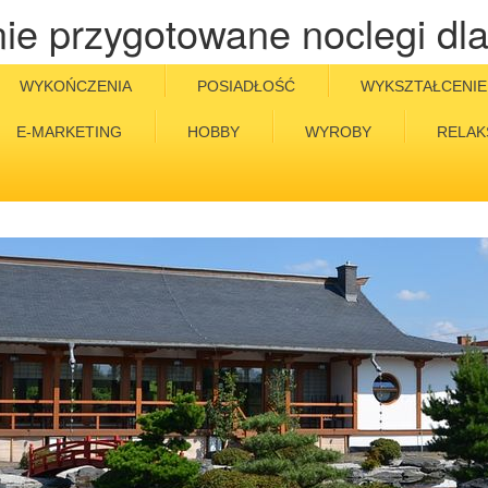
nie przygotowane noclegi dla
WYKOŃCZENIA
POSIADŁOŚĆ
WYKSZTAŁCENIE
E-MARKETING
HOBBY
WYROBY
RELAK