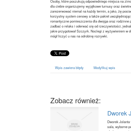
Osoby, które poszukują odpowiedniego miejsca na zimo
dla ciebie organizujemy wyjątkowe turnusy oraz świe
zarezerwować niemal na każdy termin, a jako, żę posi
korzystny system cenowy a także pakiet uwzględniając
romantyczne pomieszczenia dla dwojga oraz rodzinne 
zadbać o relaks i oderwać się od rzeczywistości, jedn
jakie przygotował Szczyrk. Noclegi z wyżywieniem w d
mógł liczyć u nas na odrobinę rozrywki.
Wpis zawiera błędy
Modyfikuj wpis
Zobacz również:
Dworek J
Dworek Jolanta 
sala, wyborne p