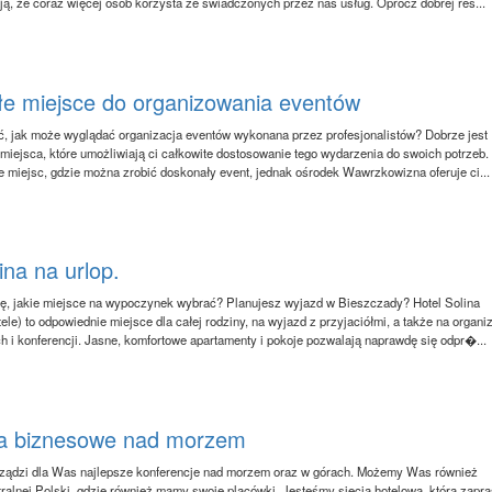
ją, że coraz więcej osób korzysta ze świadczonych przez nas usług. Oprócz dobrej res...
e miejsce do organizowania eventów
, jak może wyglądać organizacja eventów wykonana przez profesjonalistów? Dobrze jest
 miejsca, które umożliwiają ci całkowite dostosowanie tego wydarzenia do swoich potrzeb.
ele miejsc, gdzie można zrobić doskonały event, jednak ośrodek Wawrzkowizna oferuje ci...
ina na urlop.
ę, jakie miejsce na wypoczynek wybrać? Planujesz wyjazd w Bieszczady? Hotel Solina
ele) to odpowiednie miejsce dla całej rodziny, na wyjazd z przyjaciółmi, a także na organi
h i konferencji. Jasne, komfortowe apartamenty i pokoje pozwalają naprawdę się odpr�...
ia biznesowe nad morzem
rządzi dla Was najlepsze konferencje nad morzem oraz w górach. Możemy Was również
tralnej Polski, gdzie również mamy swoje placówki. Jesteśmy siecią hotelową, która zapr