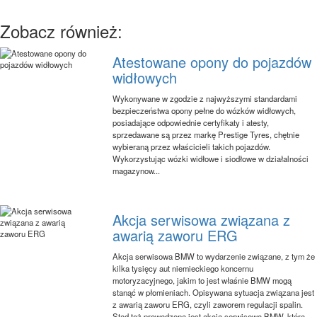
Zobacz również:
Atestowane opony do pojazdów
widłowych
Wykonywane w zgodzie z najwyższymi standardami
bezpieczeństwa opony pełne do wózków widłowych,
posiadające odpowiednie certyfikaty i atesty,
sprzedawane są przez markę Prestige Tyres, chętnie
wybieraną przez właścicieli takich pojazdów.
Wykorzystując wózki widłowe i siodłowe w działalności
magazynow...
Akcja serwisowa związana z
awarią zaworu ERG
Akcja serwisowa BMW to wydarzenie związane, z tym że
kilka tysięcy aut niemieckiego koncernu
motoryzacyjnego, jakim to jest właśnie BMW mogą
stanąć w płomieniach. Opisywana sytuacja związana jest
z awarią zaworu ERG, czyli zaworem regulacji spalin.
Stąd też prowadzona jest akcja serwisowa BMW, która