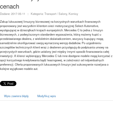
cenach
Dodane: 2017-05-11
::
Kategoria: Transport / Salony, Komisy
Zakup luksusowej limuzyny biznesowej na korzystnych warunkach finansowych
proponowany jest wszystkim klientom sieci motoryzacyjnej Select-Automotive,
występującej w dziesiątkach krajach europejskich. Mercedes C to jedna z limuzyn
biznesowych, z podwyższonym standardem wyposażenia, którą możemy kupić u
przedstawianego dealera, z wieloletnim doświadczeniem, wszyscy kupujący mogą
samodzielnie skonfigurować swoją wymarzoną wersję dodatków. Po uzgodnieniu
szczegółów technicznych klient wraz z dealerem przystępują do podpisania umowy na
przejrzystych warunkach, gdzie ustalony jest między innymi sposób finansowania całej
inwestycji. A klienci wybierający Mercedes C lub inne dostępne modele mogą korzystać z
opcji korzystnego kredytowania bądź leasingowej, w zależności od indywidualnych
preferencji. Oferta proponowanych luksusowych limuzyn jest sukcesywnie rozwijana o
kolejne wyjątkowe modele aut.
Wpis zawiera błędy
Modyfikuj wpis