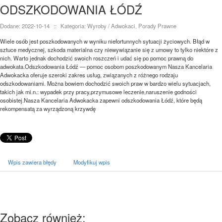
ODSZKODOWANIA ŁÓDŹ
Dodane: 2022-10-14
::
Kategoria: Wyroby / Adwokaci, Porady Prawne
Wiele osób jest poszkodowanych w wyniku niefortunnych sytuacji życiowych. Błąd w
sztuce medycznej, szkoda materialna czy niewywiązanie się z umowy to tylko niektóre z
nich. Warto jednak dochodzić swoich roszczeń i udać się po pomoc prawną do
adwokata.Odszkodowania Łódź — pomoc osobom poszkodowanym Nasza Kancelaria
Adwokacka oferuje szeroki zakres usług, związanych z różnego rodzaju
odszkodowaniami. Można bowiem dochodzić swoich praw w bardzo wielu sytuacjach,
takich jak mi.n.: wypadek przy pracy,przymusowe leczenie,naruszenie godności
osobistej.Nasza Kancelaria Adwokacka zapewni odszkodowania Łódź, które będą
rekompensatą za wyrządzoną krzywdę
Wpis zawiera błędy
Modyfikuj wpis
Zobacz również: