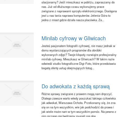
stacjonarny? Jeśli mieszkasz w pobliżu, zapraszamy do
nas. Już od dłuższego czasu wykonujemy prace
związane z naprawami sprzętu elektronicznego. Dostępna
jest u nas tania naprawa komputerów. Jelenia Góra to
jedno z miast gdzie działa nasza placówka. Za...
Minilab cyfrowy w Gliwicach
Jesteś pasjonatem fotografii cyfrowej, nie masz jednak w
domu wystarczających programów dla obróbki
wykonanych zdjęć? Twoje kłopoty rozwiąże profesjonalny
minilab cyfrowy. Mieszkasz w Gliwicach? W takim razie
odwiedź studio fotograficzne Digi-Foto, które przedstawia
bogatą ofertę usług obejmujących fotog...
Do adwokata z każdą sprawą
Różne sprawy związane z prawem mogą nam dręczyć.
Dlatego zawsze warto wtedy poszukać takiego człowieka
jak adwokat, Warszawa Ochota. Przekonamy się, że zna
się on na tym wszystkim, wie jak podchodzić do prawa i
jak wiele może nam w tym wszystkim pomóc. Na pewno z
nim niczego nie będziemy musieli się oba...