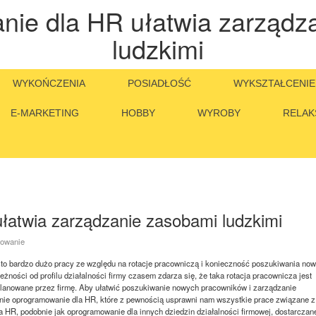
ie dla HR ułatwia zarządz
ludzkimi
WYKOŃCZENIA
POSIADŁOŚĆ
WYKSZTAŁCENIE
E-MARKETING
HOBBY
WYROBY
RELAK
atwia zarządzanie zasobami ludzkimi
mowanie
to bardzo dużo pracy ze względu na rotacje pracowniczą i konieczność poszukiwania no
żności od profilu działalności firmy czasem zdarza się, że taka rotacja pracownicza jest
aplanowane przez firmę. Aby ułatwić poszukiwanie nowych pracowników i zarządzanie
nie oprogramowanie dla HR, które z pewnością usprawni nam wszystkie prace związane z
 HR, podobnie jak oprogramowanie dla innych dziedzin działalności firmowej, dostarczane