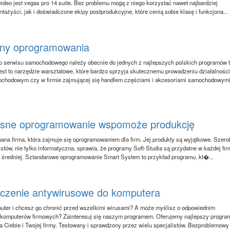
wideo jest vegas pro 14 suite. Bez problemu mogą z niego korzystać nawet najbardziej
ażyści, jak i doświadczone ekipy postprodukcyjne, które cenią sobie klasę i funkcjona...
eny oprogramowania
o serwisu samochodowego należy obecnie do jednych z najlepszych polskich programów 
Jest to narzędzie warsztatowe, które bardzo sprzyja skutecznemu prowadzeniu działalnośc
ochodowym czy w firmie zajmującej się handlem częściami i akcesoriami samochodowymi
sne oprogramowanie wspomoże produkcję
znana firma, która zajmuje się oprogramowaniem dla firm. Jej produkty są wyjątkowe. Szero
tów, nie tylko informatyczna, sprawia, że programy Soft-Studia są przydatne w każdej fir
y średniej. Sztandarowe oprogramowanie Smart System to przykład programu, kt�...
czenie antywirusowe do komputera
ter i chcesz go chronić przed wszelkimi wirusami? A może myślisz o odpowiednim
 komputerów firmowych? Zainteresuj się naszym programem. Oferujemy najlepszy progra
a Ciebie i Twojej firmy. Testowany i sprawdzony przez wielu specjalistów. Bezproblemowy