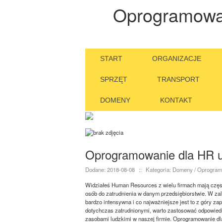
Oprogramowan
START
ORGANIZACJE
SPRZĘT
TRANSPORT
DOMENY
KONTAKT
Oprogramowanie dla HR uł
Dodane: 2018-08-08
::
Kategoria: Domeny / Oprogra
Widziałeś Human Resources z wielu firmach mają częs
osób do zatrudnienia w danym przedsiębiorstwie. W zale
bardzo intensywna i co najważniejsze jest to z góry z
dotychczas zatrudnionymi, warto zastosować odpowied
zasobami ludzkimi w naszej firmie. Oprogramowanie dla