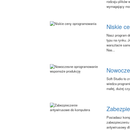
rodzaju plików 
wymagający mont
Niskie c
Nasz program d
typu na rynku. 
warsztacie sam
Nas...
Nowocze
Soft-Studio to 
wiedza programis
małej, dużej cz
Zabezpie
Posiadasz kompu
zabezpieczeniu
antywirusowy dl