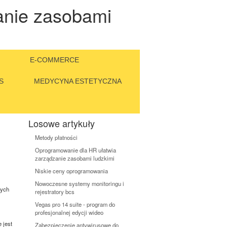
anie zasobami
E-COMMERCE
S
MEDYCYNA ESTETYCZNA
Losowe artykuły
Metody płatności
Oprogramowanie dla HR ułatwia
zarządzanie zasobami ludzkimi
Niskie ceny oprogramowania
Nowoczesne systemy monitoringu i
wych
rejestratory bcs
Vegas pro 14 suite - program do
profesjonalnej edycji wideo
 jest
Zabezpieczenie antywirusowe do