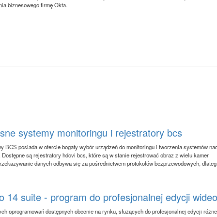
nia biznesowego firmę Okta.
ne systemy monitoringu i rejestratory bcs
wy BCS posiada w ofercie bogaty wybór urządzeń do monitoringu i tworzenia systemów na
 Dostępne są rejestratory hdcvi bcs, które są w stanie rejestrować obraz z wielu kamer
rzekazywanie danych odbywa się za pośrednictwem protokołów bezprzewodowych, dlateg.
 14 suite - program do profesjonalnej edycji wide
ch oprogramowań dostępnych obecnie na rynku, służących do profesjonalnej edycji różn