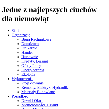
Jedne z najlepszych ciuchów
dla niemowląt
Start
Organizacje
Biura Rachunkowe
Doradztwo
Drukarnie
Handel
Hurtownie
Kredyty, Leasing
Oferty Pracy
Ubezpieczenia
Ekologia
Wykończenia
Projektowanie
Remonty, Elektryk, Hydraulik
Materiały Budowlane
Posiadłość
Drzwi i Okna
Nieruchomości, Działki