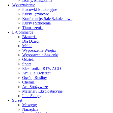
Domy, Mieszkania
Wykształcenie
Placówki Edukacyjne
Kursy Językowe
Konferencje, Sale Szkoleniowe
Kursy i Szkolenia
Tłumaczenia
E-Commerce
Biżuteria
Dla Dzieci
Meble
Wyposażenie Wnętrz
Wyposażenie Łazienki
Odzież
Sport
Elektronika, RTV, AGD
Art. Dla Zwierząt
Ogród, Rośliny
Chemia
Art. Spożywcze
Materiały Eksploatacyjne
Inne Sklepy
Sprzęt
Maszyny
Narzędzia