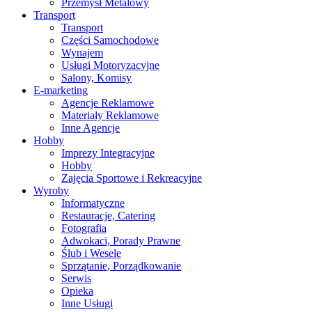
Przemysł Metalowy
Transport
Transport
Części Samochodowe
Wynajem
Usługi Motoryzacyjne
Salony, Komisy
E-marketing
Agencje Reklamowe
Materiały Reklamowe
Inne Agencje
Hobby
Imprezy Integracyjne
Hobby
Zajęcia Sportowe i Rekreacyjne
Wyroby
Informatyczne
Restauracje, Catering
Fotografia
Adwokaci, Porady Prawne
Ślub i Wesele
Sprzątanie, Porządkowanie
Serwis
Opieka
Inne Usługi