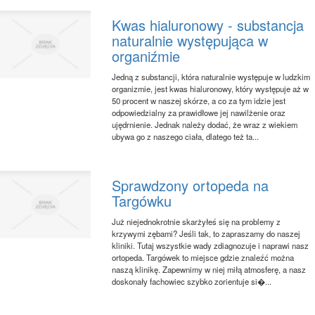
Kwas hialuronowy - substancja
naturalnie występująca w
organiźmie
Jedną z substancji, która naturalnie występuje w ludzkim
organizmie, jest kwas hialuronowy, który występuje aż w
50 procent w naszej skórze, a co za tym idzie jest
odpowiedzialny za prawidłowe jej nawilżenie oraz
ujędrnienie. Jednak należy dodać, że wraz z wiekiem
ubywa go z naszego ciała, dlatego też ta...
Sprawdzony ortopeda na
Targówku
Już niejednokrotnie skarżyłeś się na problemy z
krzywymi zębami? Jeśli tak, to zapraszamy do naszej
kliniki. Tutaj wszystkie wady zdiagnozuje i naprawi nasz
ortopeda. Targówek to miejsce gdzie znaleźć można
naszą klinikę. Zapewnimy w niej miłą atmosferę, a nasz
doskonały fachowiec szybko zorientuje si�...