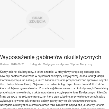
Wyposażenie gabinetów okulistycznych
Dodane: 2018-09-25
::
Kategoria: Medycyna estetyczna / Sprzęt Medyczny
Każdy gabinet okulistyczny, a także szpitale, w których wykonuje się operacje oka
powinny zostać zaopatrzone w najnowocześniejszy i najwyższej jakości sprzęt, dzięki
któremu operacja lub zabieg, a także badanie zostanie przeporwadzone sprawnie, szybko
i bez żadnych komplikacji. Najnowsze urządzenia tego typu oferuje firma MDT Kraków,
która istnieje na rynku wiele lat. Posiada wyjątkowe narzędzia okulistyczne, które ułatwią
pracę każdemu okuliście, a także uprzyjemnią wizytę pacjentom. Do dyspozycji klientów
firmy są także narzędzia chirurgiczne, które są niezbędne, przy wielu operacjach, jakie
wykonuje się w oku, jak chirurgia zaćmy, jaskry czy też chirurgia wireoretinalna.
Narzędzia okulistyczne oferowane przez MDT Kraków to najwyższa jakość wykonania,
wytrzymałość oraz wydajność. Klienci mogą także zakupić drobny sprzęt okulistyczny,