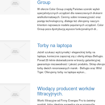
Group
W ofercie Color Group znajdą Państwo szeroki wybór
specjalistycznych urządzeń dla nowoczesnych drukarni
wielkoformatowych. Cenimy sobie innowacyjność oraz
postęp technologiczny, dlatego też oferujemy naszym
klientom najnowsze modele popularnych urządzeń. Color
Group poza dystrybucją wysoce funkcjonalnych dr...
Torby na laptopa
Jeżeli szukasz wytrzymałej i eleganckiej torby na
laptopa, konieczne zapoznaj się z ofertą sklepu Bellugio.
Ponad 25 letnie doświadczenie w branży galanteryjnej
gwarantuje niezawodność i jakość produktu. Sklep oferuje
torby dwóch renomowanych marek - Bellugio oraz Wild
Tiger. Oferujemy torby na laptopa wykon...
Wiodący producent worków
filtracyjnych.
Worki filtracyjne od Firmy Energos Pro to świetny
produkt, który idealnie sprawdza się w przemyśle