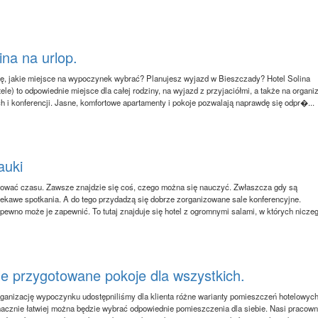
ina na urlop.
ę, jakie miejsce na wypoczynek wybrać? Planujesz wyjazd w Bieszczady? Hotel Solina
ele) to odpowiednie miejsce dla całej rodziny, na wyjazd z przyjaciółmi, a także na organi
h i konferencji. Jasne, komfortowe apartamenty i pokoje pozwalają naprawdę się odpr�...
auki
ować czasu. Zawsze znajdzie się coś, czego można się nauczyć. Zwłaszcza gdy są
ekawe spotkania. A do tego przydadzą się dobrze zorganizowane sale konferencyjne.
pewno może je zapewnić. To tutaj znajduje się hotel z ogromnymi salami, w których niczeg
e przygotowane pokoje dla wszystkich.
rganizację wypoczynku udostępniliśmy dla klienta różne warianty pomieszczeń hotelowych
nacznie łatwiej można będzie wybrać odpowiednie pomieszczenia dla siebie. Nasi pracown