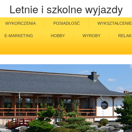
Letnie i szkolne wyjazdy
WYKOŃCZENIA
POSIADŁOŚĆ
WYKSZTAŁCENIE
E-MARKETING
HOBBY
WYROBY
RELAK