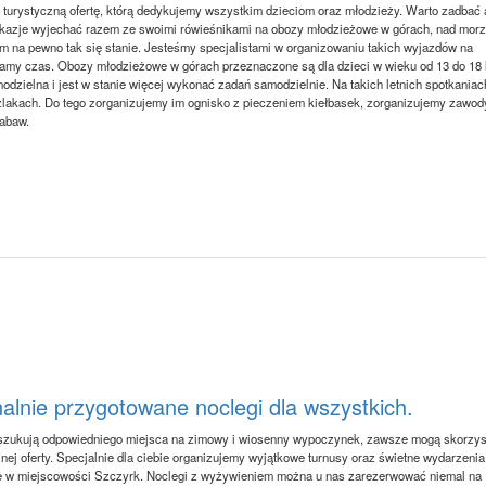
ą turystyczną ofertę, którą dedykujemy wszystkim dzieciom oraz młodzieży. Warto zadbać
ły okazje wyjechać razem ze swoimi rówieśnikami na obozy młodzieżowe w górach, nad mor
 na pewno tak się stanie. Jesteśmy specjalistami w organizowaniu takich wyjazdów na
zamy czas. Obozy młodzieżowe w górach przeznaczone są dla dzieci w wieku od 13 do 18 l
amodzielna i jest w stanie więcej wykonać zadań samodzielnie. Na takich letnich spotkaniac
szlakach. Do tego zorganizujemy im ognisko z pieczeniem kiełbasek, zorganizujemy zawod
zabaw.
nalnie przygotowane noclegi dla wszystkich.
oszukują odpowiedniego miejsca na zimowy i wiosenny wypoczynek, zawsze mogą skorzys
nej oferty. Specjalnie dla ciebie organizujemy wyjątkowe turnusy oraz świetne wydarzenia
e w miejscowości Szczyrk. Noclegi z wyżywieniem można u nas zarezerwować niemal na