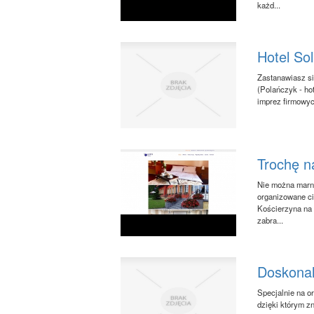
każd...
Hotel Sol
Zastanawiasz si
(Polańczyk - hot
imprez firmowyc
Trochę n
Nie można marn
organizowane ci
Kościerzyna na 
zabra...
Doskonal
Specjalnie na o
dzięki którym z