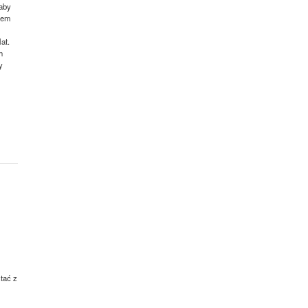
 aby
zem
at.
h
y
tać z