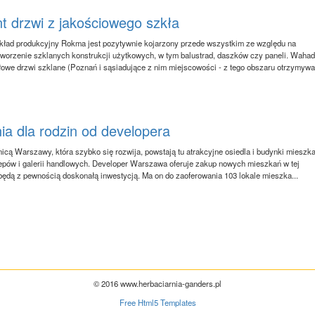
t drzwi z jakościowego szkła
kład produkcyjny Rokma jest pozytywnie kojarzony przede wszystkim ze względu na
 tworzenie szklanych konstrukcji użytkowych, w tym balustrad, daszków czy paneli. Waha
łowe drzwi szklane (Poznań i sąsiadujące z nim miejscowości - z tego obszaru otrzymyw
ia dla rodzin od developera
nicą Warszawy, która szybko się rozwija, powstają tu atrakcyjne osiedla i budynki mieszka
lepów i galerii handlowych. Developer Warszawa oferuje zakup nowych mieszkań w tej
e będą z pewnością doskonałą inwestycją. Ma on do zaoferowania 103 lokale mieszka...
© 2016 www.herbaciarnia-ganders.pl
Free Html5 Templates