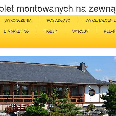
olet montowanych na zewną
WYKOŃCZENIA
POSIADŁOŚĆ
WYKSZTAŁCENIE
E-MARKETING
HOBBY
WYROBY
RELAK