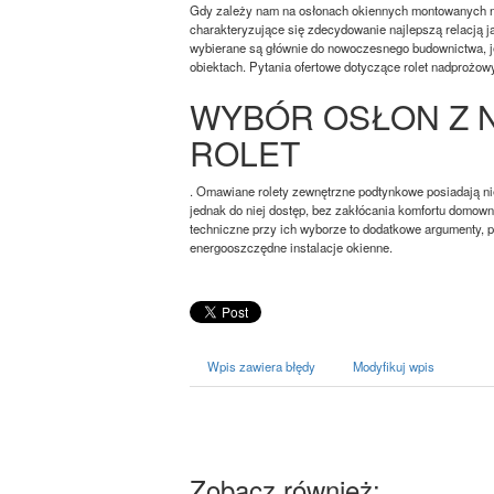
Gdy zależy nam na osłonach okiennych montowanych na
charakteryzujące się zdecydowanie najlepszą relacją
wybierane są głównie do nowoczesnego budownictwa, je
obiektach. Pytania ofertowe dotyczące rolet nadprożowy
WYBÓR OSŁON Z 
ROLET
. Omawiane rolety zewnętrzne podtynkowe posiadają n
jednak do niej dostęp, bez zakłócania komfortu domow
techniczne przy ich wyborze to dodatkowe argumenty, 
energooszczędne instalacje okienne.
Wpis zawiera błędy
Modyfikuj wpis
Zobacz również: