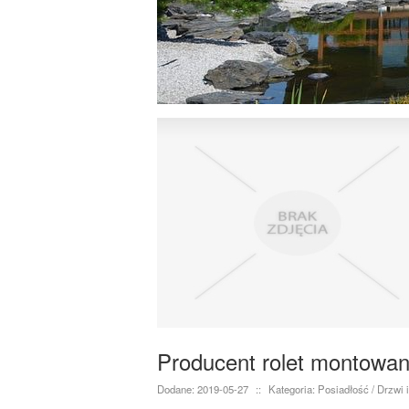
Producent rolet montowan
Dodane: 2019-05-27
::
Kategoria: Posiadłość / Drzwi 