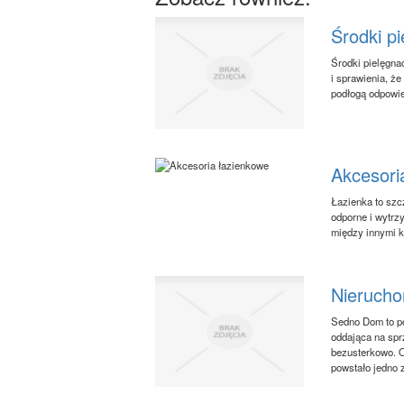
Środki p
Środki pielęgna
i sprawienia, że
podłogą odpowie
Akcesori
Łazienka to szc
odporne i wytrz
między innymi k
Nierucho
Sedno Dom to po
oddająca na spr
bezusterkowo. O
powstało jedno z