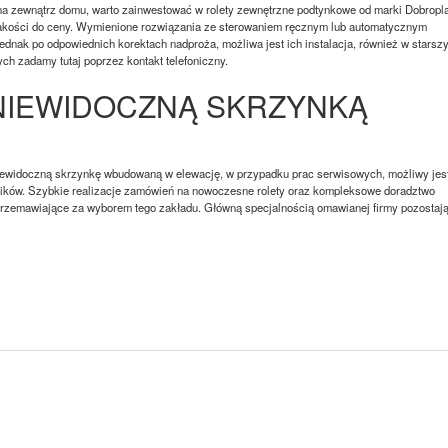
 zewnątrz domu, warto zainwestować w rolety zewnętrzne podtynkowe od marki Dobropla
 jakości do ceny. Wymienione rozwiązania ze sterowaniem ręcznym lub automatycznym
dnak po odpowiednich korektach nadproża, możliwa jest ich instalacja, również w starsz
ch zadamy tutaj poprzez kontakt telefoniczny.
NIEWIDOCZNĄ SKRZYNKĄ
iewidoczną skrzynkę wbudowaną w elewację, w przypadku prac serwisowych, możliwy jes
ników. Szybkie realizacje zamówień na nowoczesne rolety oraz kompleksowe doradztwo
przemawiające za wyborem tego zakładu. Główną specjalnością omawianej firmy pozostaj