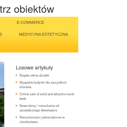
trz obiektów
E-COMMERCE
S
MEDYCYNA ESTETYCZNA
Losowe artykuły
Bogata oferta działek
Wygodne budynki dla wszystkich
klientów.
Online sale of solid and attractive bunk
beds
Nowe domy i mieszkania od
sprawdzonego dewelopera
Nieruchomości jednorodzinne w
Józefosławiu