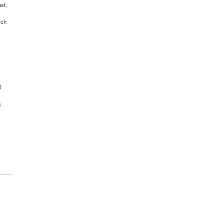
st,
ych
t
ą