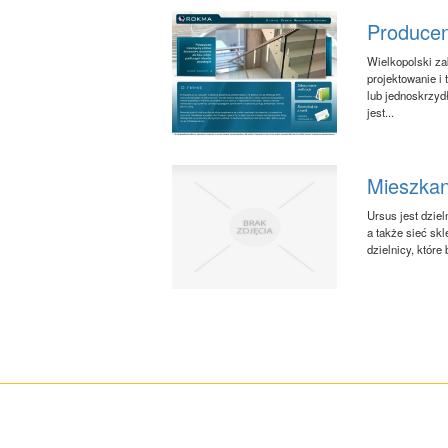
Producen
Wielkopolski za
projektowanie i
lub jednoskrzyd
jest...
Mieszkan
Ursus jest dziel
a także sieć sk
dzielnicy, któr