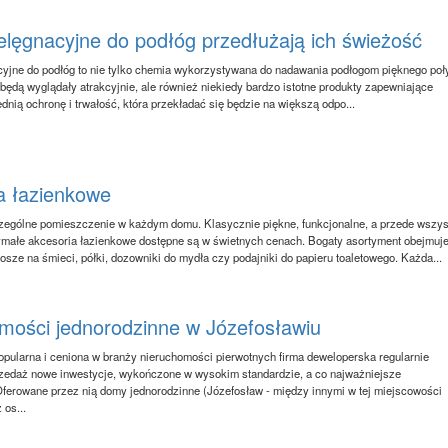
ielęgnacyjne do podłóg przedłużają ich świeżość
cyjne do podłóg to nie tylko chemia wykorzystywana do nadawania podłogom pięknego poł
 będą wyglądały atrakcyjnie, ale również niekiedy bardzo istotne produkty zapewniające
dnią ochronę i trwałość, która przekładać się będzie na większą odpo...
a łazienkowe
zególne pomieszczenie w każdym domu. Klasycznie piękne, funkcjonalne, a przede wszy
ymałe akcesoria łazienkowe dostępne są w świetnych cenach. Bogaty asortyment obejmuj
osze na śmieci, półki, dozowniki do mydła czy podajniki do papieru toaletowego. Każda...
mości jednorodzinne w Józefosławiu
pularna i ceniona w branży nieruchomości pierwotnych firma deweloperska regularnie
zedaż nowe inwestycje, wykończone w wysokim standardzie, a co najważniejsze
ferowane przez nią domy jednorodzinne (Józefosław - między innymi w tej miejscowości
 os...