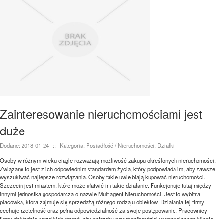
Zainteresowanie nieruchomościami jest
duże
Dodane: 2018-01-24
::
Kategoria: Posiadłość / Nieruchomości, Działki
Osoby w różnym wieku ciągle rozważają możliwość zakupu określonych nieruchomości.
Związane to jest z ich odpowiednim standardem życia, który podpowiada im, aby zawsze
wyszukiwać najlepsze rozwiązania. Osoby takie uwielbiają kupować nieruchomości.
Szczecin jest miastem, które może ułatwić im takie działanie. Funkcjonuje tutaj między
innymi jednostka gospodarcza o nazwie Multiagent Nieruchomości. Jest to wybitna
placówka, która zajmuje się sprzedażą różnego rodzaju obiektów. Działania tej firmy
cechuje rzetelność oraz pełna odpowiedzialność za swoje postępowanie. Pracownicy
firmy dokładają wszelkich starań, aby potrzeby nawet najbardziej wymagającego klienta,