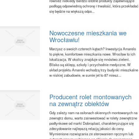
również niekiedy bardzo istotne produkty zapewniające
podłogą odpowiednią ochronę i trwałość, która przekładać
się będzie na większą odpo...
Nowoczesne mieszkania we
Wrocławiu!
Marzysz o swoich czterech kątach? Inwestycja Amarelo
to piękne, komfortowe mieszkania nowe. Wrocław to ich
lokalizacja. W okolicy znajduje się mnóstwo zieleni.
Blisko są sklepy, szkoły i przychodnie medyczne. W
skład projektu Amarelo wchodzą trzy budynki mieszkalne
w niskiej zabudowie, w sumie jet to 87 miesz...
Producent rolet montowanych
na zewnątrz obiektów
Gdy zależy nam na osłonach okiennych montowanych na
zewnątrz domu, warto zainwestować w rolety zewnętrzne
podtynkowe od marki Dobroplast, charakteryzujące się
zdecydowanie najlepszą relacją jakości do ceny.
Wymienione rozwiązania ze sterowaniem ręcznym lub
automatycznym wybierane są głównie do nowoczesne...